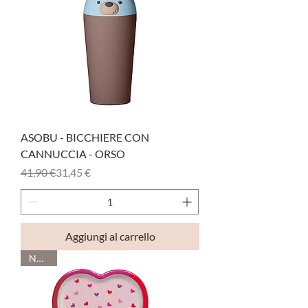
ASOBU - BICCHIERE CON
CANNUCCIA - ORSO
Prezzo regolare
Prezzo scontato
41,90 €
31,45 €
Aggiungi al carrello
Novità