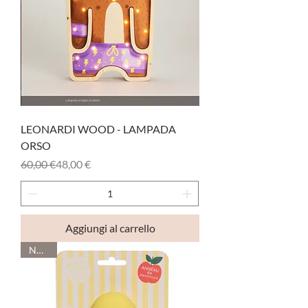
LEONARDI WOOD - LAMPADA
ORSO
Prezzo regolare
Prezzo scontato
60,00 €
48,00 €
Aggiungi al carrello
Novità