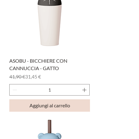
ASOBU - BICCHIERE CON
CANNUCCIA - GATTO
Prezzo regolare
Prezzo scontato
41,90 €
31,45 €
Aggiungi al carrello