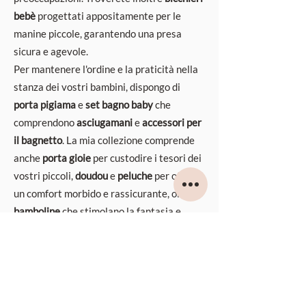
bebè
progettati appositamente per le
manine piccole, garantendo una presa
sicura e agevole.
Per mantenere l'ordine e la praticità nella
stanza dei vostri bambini, dispongo di
porta pigiama
e
set bagno baby
che
comprendono
asciugamani
e
accessori per
il bagnetto
. La mia collezione comprende
anche
porta gioie
per custodire i tesori dei
vostri piccoli,
doudou
e
peluche
per offrire
un comfort morbido e rassicurante, oltre a
bamboline
che stimolano la fantasia e
offrono ore di gioco divertente.
All'interno della categoria, potete trovare
luci da comodino
e
punti luce
che creano
un'atmosfera rilassante nella stanza dei