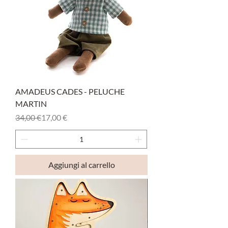
AMADEUS CADES - PELUCHE
MARTIN
Prezzo regolare
Prezzo scontato
34,00 €
17,00 €
Aggiungi al carrello