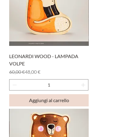
LEONARDI WOOD - LAMPADA
VOLPE
Prezzo regolare
Prezzo scontato
60,00 €
48,00 €
Aggiungi al carrello