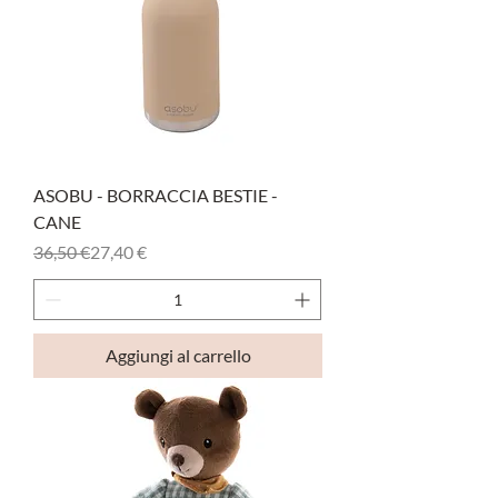
ASOBU - BORRACCIA BESTIE -
CANE
Prezzo regolare
Prezzo scontato
36,50 €
27,40 €
Aggiungi al carrello