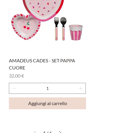
AMADEUS CADES - SET PAPPA
CUORE
Prezzo
32,00 €
Aggiungi al carrello
1
/
6