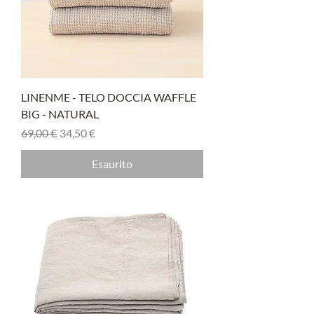
LINENME - TELO DOCCIA WAFFLE
BIG - NATURAL
Prezzo regolare
Prezzo scontato
69,00 €
34,50 €
Esaurito