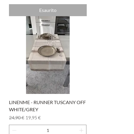
Esaurito
LINENME - RUNNER TUSCANY OFF
WHITE/GREY
Prezzo regolare
Prezzo scontato
24,90 €
19,95 €