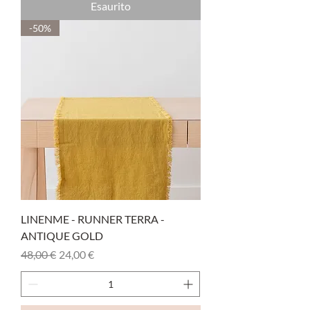
Esaurito
-50%
LINENME - RUNNER TERRA -
ANTIQUE GOLD
Prezzo regolare
Prezzo scontato
48,00 €
24,00 €