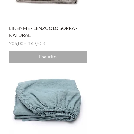
LINENME - LENZUOLO SOPRA -
NATURAL
Prezzo regolare
Prezzo scontato
205,00 €
143,50 €
Esaurito