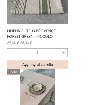
LINENME - TELO PROVENCE
FOREST GREEN - PICCOLO
Prezzo regolare
Prezzo scontato
35,00 €
28,00 €
Aggiungi al carrello
-50%