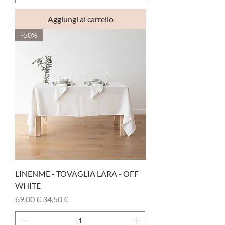
Aggiungi al carrello
-50%
LINENME - TOVAGLIA LARA - OFF
WHITE
Prezzo regolare
Prezzo scontato
69,00 €
34,50 €