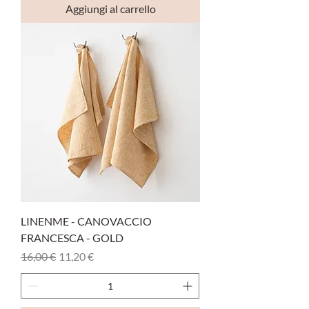
Aggiungi al carrello
LINENME - CANOVACCIO
FRANCESCA - GOLD
Prezzo regolare
Prezzo scontato
16,00 €
11,20 €