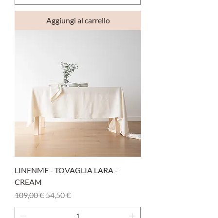
Aggiungi al carrello
LINENME - TOVAGLIA LARA -
CREAM
Prezzo regolare
Prezzo scontato
109,00 €
54,50 €