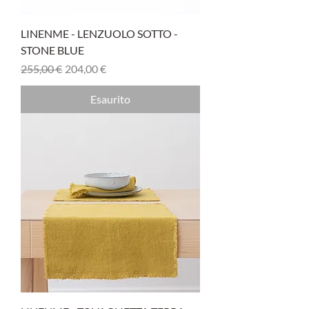
LINENME - LENZUOLO SOTTO -
STONE BLUE
Prezzo regolare
Prezzo scontato
255,00 €
204,00 €
Esaurito