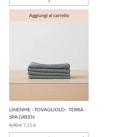
Aggiungi al carrello
LINENME - TOVAGLIOLO - TERRA -
SPA GREEN
Prezzo regolare
Prezzo scontato
8,90 €
7,15 €