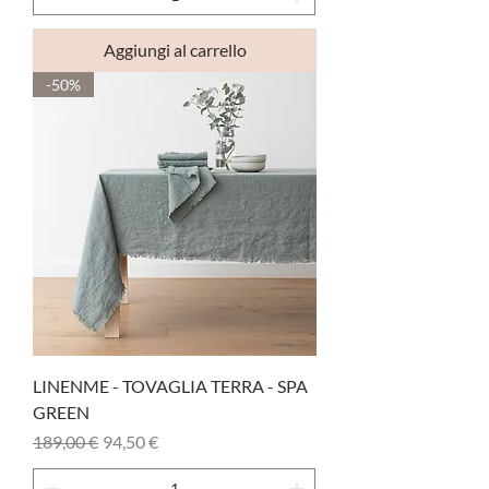
Aggiungi al carrello
-50%
LINENME - TOVAGLIA TERRA - SPA
GREEN
Prezzo regolare
Prezzo scontato
189,00 €
94,50 €