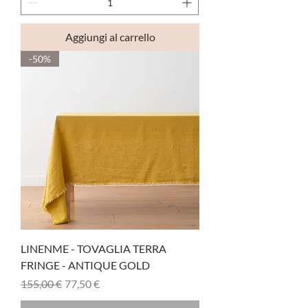
Aggiungi al carrello
-50%
LINENME - TOVAGLIA TERRA
FRINGE - ANTIQUE GOLD
Prezzo regolare
Prezzo scontato
155,00 €
77,50 €