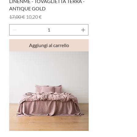
LINENME - TOVAGLIETTA TERRA -
ANTIQUE GOLD
Prezzo regolare
Prezzo scontato
17,00 €
10,20 €
Aggiungi al carrello