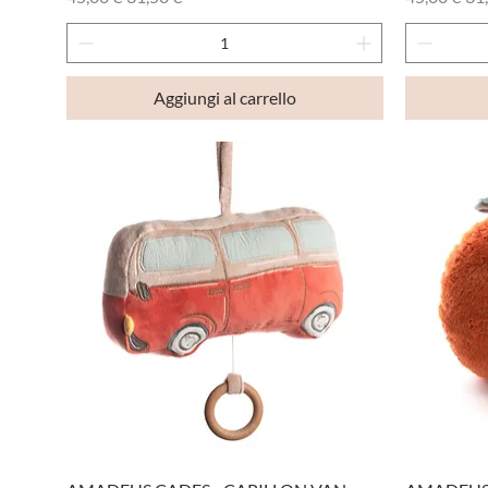
Aggiungi al carrello
Vista rapida