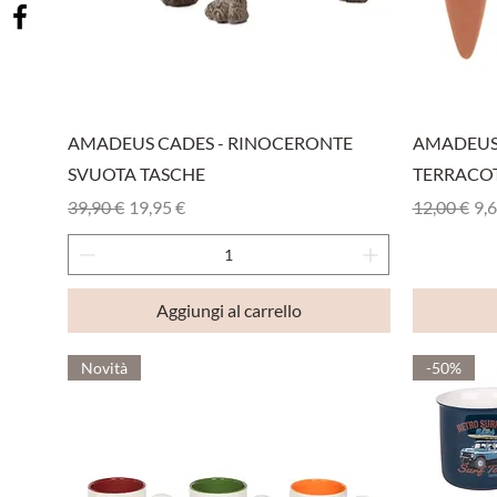
Vista rapida
AMADEUS CADES - RINOCERONTE
AMADEUS 
SVUOTA TASCHE
TERRACO
Prezzo regolare
Prezzo scontato
Prezzo reg
Pre
39,90 €
19,95 €
12,00 €
9,6
Aggiungi al carrello
Novità
-50%