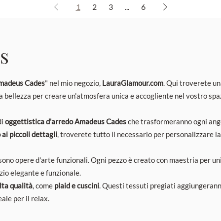
1
2
3
...
6
s
madeus Cades
" nel mio negozio,
LauraGlamour.com
. Qui troverete un
 la bellezza per creare un'atmosfera unica e accogliente nel vostro spa
di
oggettistica d'arredo Amadeus Cades
che trasformeranno ogni ango
i piccoli dettagli
, troverete tutto il necessario per personalizzare l
sono opere d'arte funzionali. Ogni pezzo è creato con maestria per unir
zio elegante e funzionale.
alta qualità
, come
plaid e cuscini
. Questi tessuti pregiati aggiungerann
le per il relax.