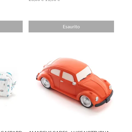
Esaurito
Vista rapida