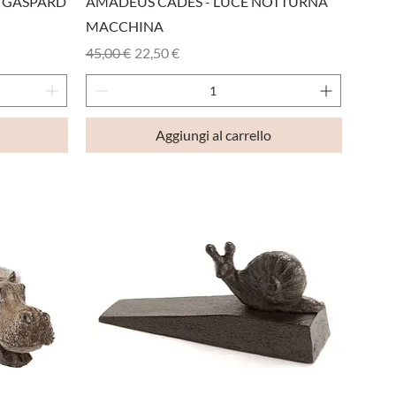
E GASPARD
AMADEUS CADES - LUCE NOTTURNA
MACCHINA
Prezzo regolare
Prezzo scontato
45,00 €
22,50 €
Aggiungi al carrello