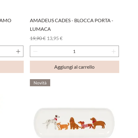
Vista rapida
TAMO
AMADEUS CADES - BLOCCA PORTA -
LUMACA
Prezzo regolare
Prezzo scontato
19,90 €
13,95 €
Aggiungi al carrello
Novità