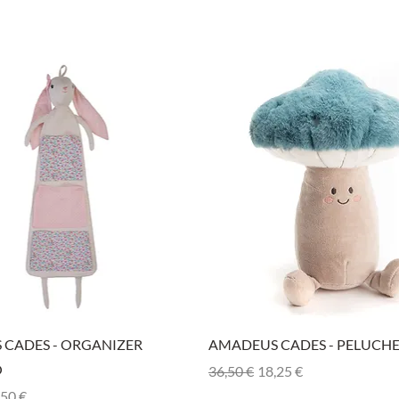
Vista rapida
Vista rapida
CADES - ORGANIZER
AMADEUS CADES - PELUCH
O
Prezzo regolare
Prezzo scontato
36,50 €
18,25 €
olare
zzo scontato
,50 €