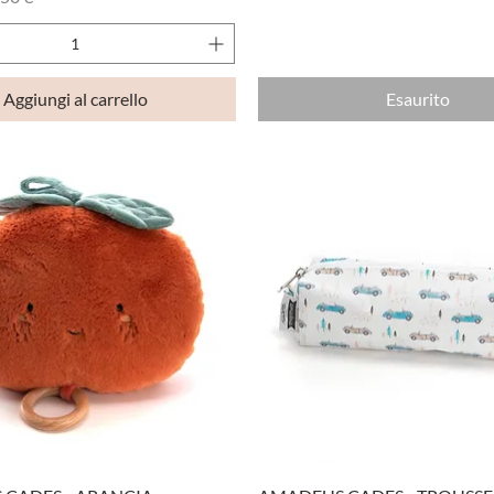
Aggiungi al carrello
Esaurito
Vista rapida
Vista rapida