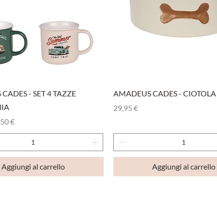
Vista rapida
Vista rapida
CADES - SET 4 TAZZE
AMADEUS CADES - CIOTOLA
IA
Prezzo
29,95 €
olare
zzo scontato
,50 €
Aggiungi al carrello
Aggiungi al carrello