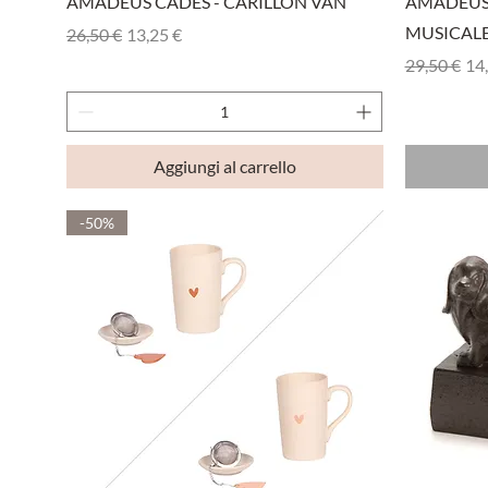
AMADEUS CADES - CARILLON VAN
AMADEUS 
MUSICAL
Prezzo regolare
Prezzo scontato
26,50 €
13,25 €
Prezzo reg
Pre
29,50 €
14
Aggiungi al carrello
-50%