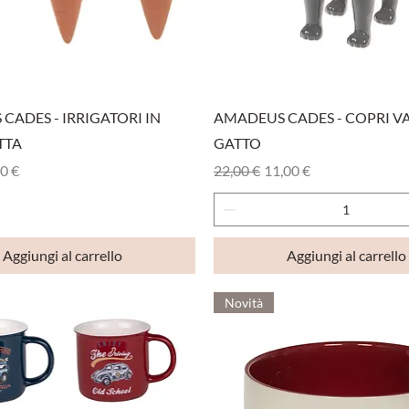
Vista rapida
Vista rapida
CADES - IRRIGATORI IN
AMADEUS CADES - COPRI V
TTA
GATTO
olare
zzo scontato
Prezzo regolare
Prezzo scontato
0 €
22,00 €
11,00 €
Aggiungi al carrello
Aggiungi al carrello
Novità