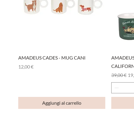
Vista rapida
AMADEUS CADES - MUG CANI
AMADEUS 
CALIFORN
Prezzo
12,00 €
Prezzo reg
Pre
39,00 €
19
Aggiungi al carrello