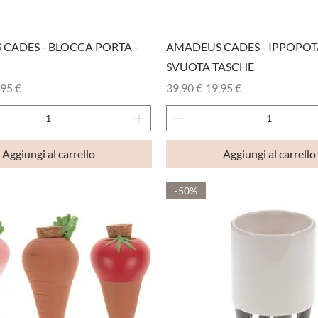
Vista rapida
Vista rapida
CADES - BLOCCA PORTA -
AMADEUS CADES - IPPOPO
SVUOTA TASCHE
olare
zzo scontato
Prezzo regolare
Prezzo scontato
,95 €
39,90 €
19,95 €
Aggiungi al carrello
Aggiungi al carrello
-50%