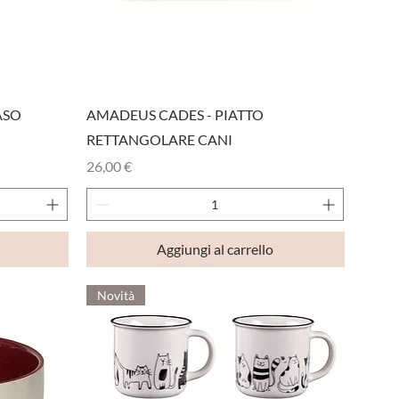
Vista rapida
ASO
AMADEUS CADES - PIATTO
RETTANGOLARE CANI
Prezzo
26,00 €
Aggiungi al carrello
Novità