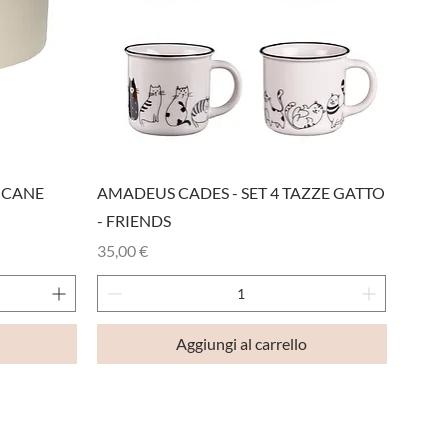
Vista rapida
 CANE
AMADEUS CADES - SET 4 TAZZE GATTO
- FRIENDS
Prezzo
35,00 €
Aggiungi al carrello