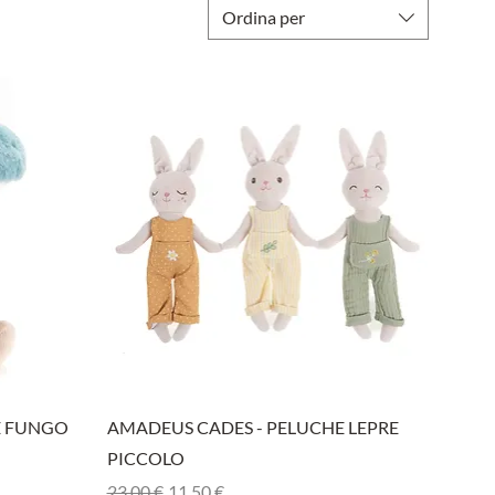
Ordina per
Vista rapida
E FUNGO
AMADEUS CADES - PELUCHE LEPRE
PICCOLO
Prezzo regolare
Prezzo scontato
23,00 €
11,50 €