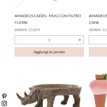
Vista rapida
AMADEUS CADES - MUG CON FILTRO
AMADEUS 
CUORE
CANE
Prezzo regolare
Prezzo scontato
Prezzo reg
Pre
24,00 €
12,00 €
19,90 €
13
Aggiungi al carrello