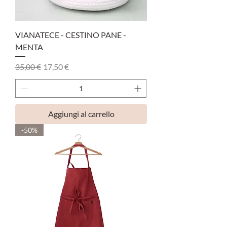
VIANATECE - CESTINO PANE -
MENTA
Prezzo regolare
Prezzo scontato
35,00 €
17,50 €
Aggiungi al carrello
-50%