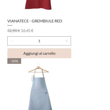
VIANATECE - GREMBIULE RED
Prezzo regolare
Prezzo scontato
32,90 €
16,45 €
Aggiungi al carrello
-50%