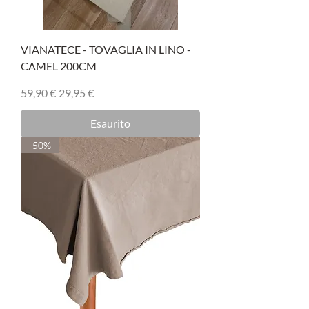
VIANATECE - TOVAGLIA IN LINO -
CAMEL 200CM
Prezzo regolare
Prezzo scontato
59,90 €
29,95 €
Esaurito
-50%