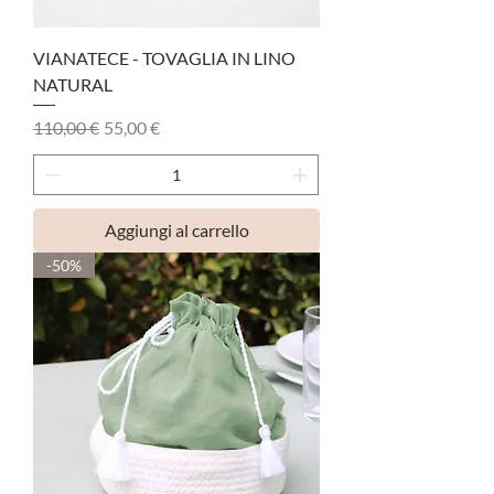
VIANATECE - TOVAGLIA IN LINO
NATURAL
Prezzo regolare
Prezzo scontato
110,00 €
55,00 €
Aggiungi al carrello
-50%