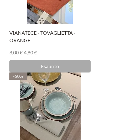
VIANATECE - TOVAGLIETTA -
ORANGE
Prezzo regolare
Prezzo scontato
8,00 €
4,80 €
Esaurito
-50%