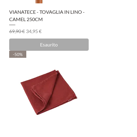
VIANATECE - TOVAGLIA IN LINO -
CAMEL 250CM
Prezzo regolare
Prezzo scontato
69,90 €
34,95 €
Esaurito
-50%