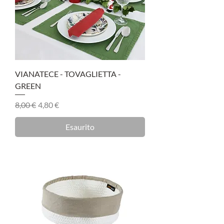
VIANATECE - TOVAGLIETTA -
GREEN
Prezzo regolare
Prezzo scontato
8,00 €
4,80 €
Esaurito