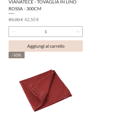
VIANATECE - TOVAGLIA IN LINO
ROSSA - 300CM
Prezzo regolare
Prezzo scontato
85,00 €
42,50 €
Aggiungi al carrello
-50%