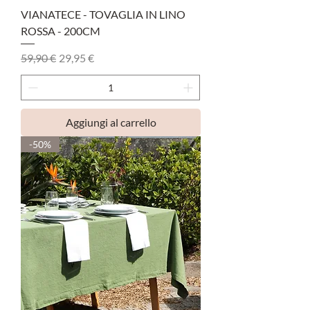
VIANATECE - TOVAGLIA IN LINO
ROSSA - 200CM
Prezzo regolare
Prezzo scontato
59,90 €
29,95 €
Aggiungi al carrello
-50%