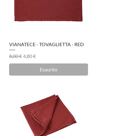
VIANATECE - TOVAGLIETTA - RED
Prezzo regolare
Prezzo scontato
8,00 €
4,80 €
Esaurito