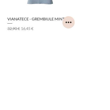
VIANATECE - GREMBIULE MINT
Prezzo regolare
Prezzo scontato
32,90 €
16,45 €
Aggiungi al carrello
-50%