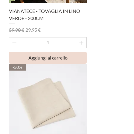
VIANATECE - TOVAGLIA IN LINO
VERDE - 200CM
Prezzo regolare
Prezzo scontato
59,90 €
29,95 €
Aggiungi al carrello
-50%