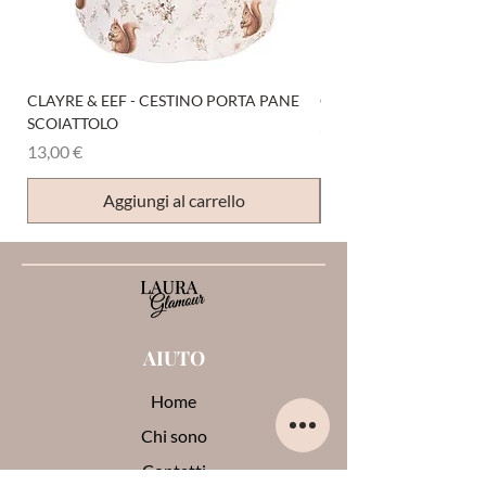
CLAYRE & EEF - CESTINO PORTA PANE
CLAYRE & EEF - PRESI
SCOIATTOLO
Prezzo
6,00 €
Prezzo
13,00 €
Aggiungi al carrello
AIUTO
Home
Chi sono
Contatti