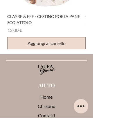
CLAYRE & EEF - CESTINO PORTA PANE
CLAYRE & EEF - PRESI
SCOIATTOLO
Prezzo
6,00 €
Prezzo
13,00 €
Aggiungi al carrello
AIUTO
Home
Chi sono
Contatti
Opinioni su di me