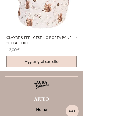
CLAYRE & EEF - CESTINO PORTA PANE
CLAYRE & EEF - PRESI
SCOIATTOLO
Prezzo
6,00 €
Prezzo
13,00 €
Aggiungi al carrello
AIUTO
Home