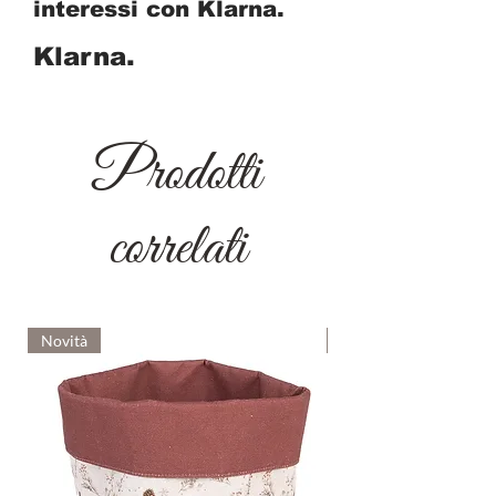
interessi con Klarna.
Klarna.
Prodotti
correlati
Novità
Novità