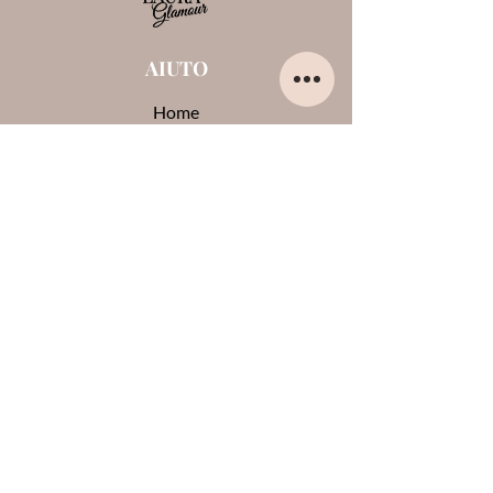
AIUTO
Home
Chi sono
Contatti
Opinioni su di me
Termini e condizioni
Pagamenti e spedizioni
Privacy Policy
Cookie
CONTATTI
0444-861409
lauraglamournoventa@gmail.com