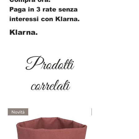
Paga in 3 rate senza
interessi con Klarna.
Klarna.
Prodotti
correlati
Novità
Novità