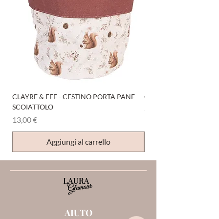
CLAYRE & EEF - CESTINO PORTA PANE
CLAYRE & EEF - PRESI
SCOIATTOLO
Prezzo
6,00 €
Prezzo
13,00 €
Aggiungi al carrello
AIUTO