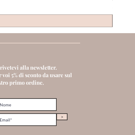
Prezzo
6,00 €
rivetevi alla newsletter.
 voi 5% di sconto da usare sul
stro primo ordine.
>