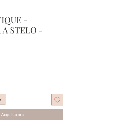
IQUE -
A STELO -
o
Acquista ora