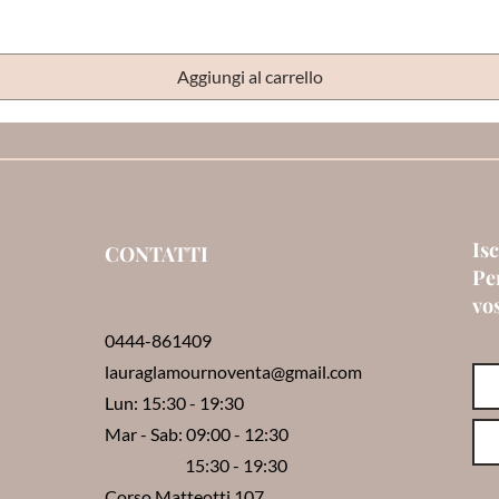
Aggiungi al carrello
Isc
CONTATTI
Per
vo
0444-861409
lauraglamournoventa@gmail.com
Lun: 15:30 - 19:30
Mar - Sab: 09:00 - 12:30
15:30 - 19:30
Corso Matteotti,107