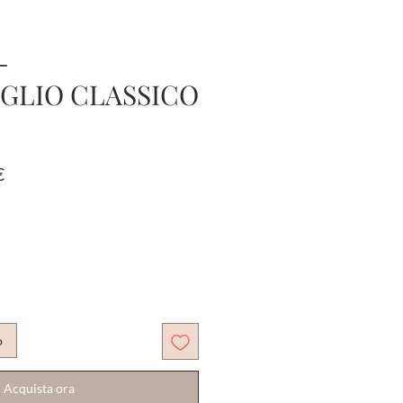
-
GLIO CLASSICO
Prezzo
€
e
scontato
o
Acquista ora