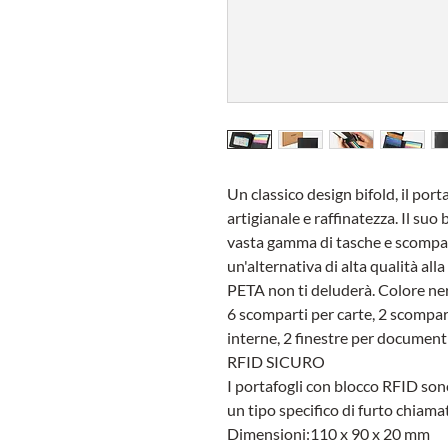
Un classico design bifold, il por
artigianale e raffinatezza. Il suo
vasta gamma di tasche e scompart
un'alternativa di alta qualità al
PETA non ti deluderà. Colore ne
6 scomparti per carte, 2 scompar
interne, 2 finestre per document
RFID SICURO
I portafogli con blocco RFID sono
un tipo specifico di furto chia
Dimensioni:110 x 90 x 20 mm