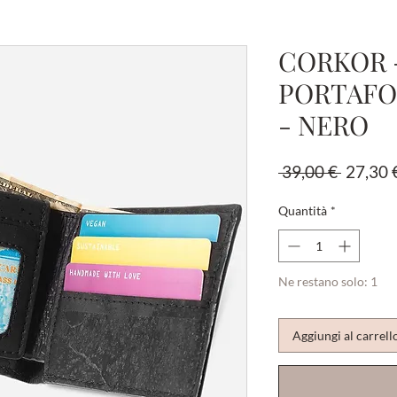
CORKOR 
PORTAFO
- NERO
Prezzo
 39,00 € 
27,30 
regolar
Quantità
*
Ne restano solo: 1
Aggiungi al carrell