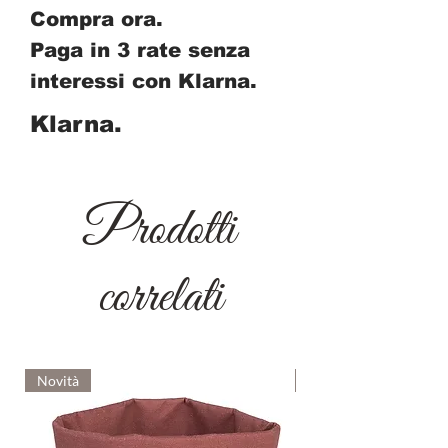
Compra ora.
Paga in 3 rate senza
interessi con Klarna.
Klarna.
Prodotti
correlati
Novità
Novità