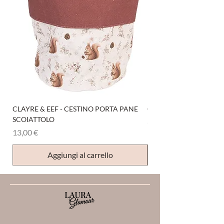
CLAYRE & EEF - CESTINO PORTA PANE
CLAYRE & EEF - PRESI
SCOIATTOLO
Prezzo
6,00 €
Prezzo
13,00 €
Aggiungi al carrello