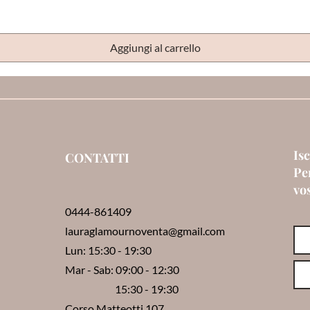
Aggiungi al carrello
Isc
CONTATTI
Per
vo
0444-861409
lauraglamournoventa@gmail.com
Lun: 15:30 - 19:30
Mar - Sab: 09:00 - 12:30
15:30 - 19:30
Corso Matteotti,107