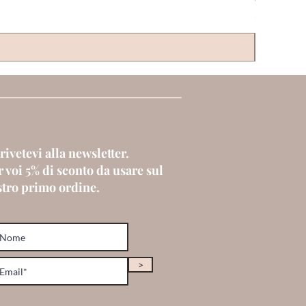
Prezzo
6,00 €
rivetevi alla newsletter.
 voi 5% di sconto da usare sul
stro primo ordine.
>