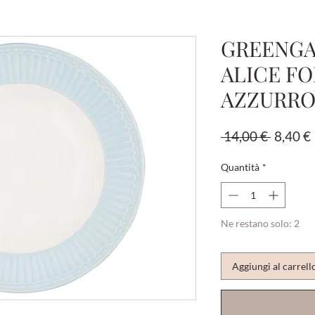
GREENGA
ALICE F
AZZURRO
Prezzo
 14,00 € 
8,40 €
regolar
Quantità
*
Ne restano solo: 2
Aggiungi al carrell