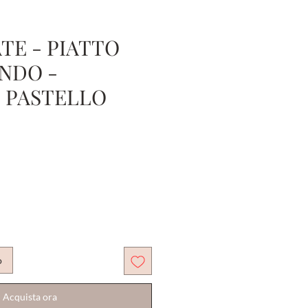
TE - PIATTO
ONDO -
 PASTELLO
Prezzo
e
scontato
o
Acquista ora