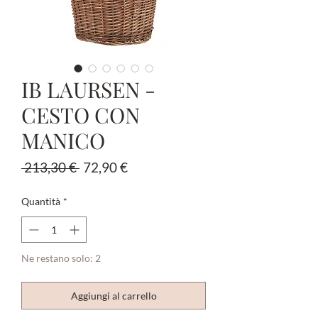
IB LAURSEN -
CESTO CON
MANICO
Prezzo
Prezzo
 213,30 € 
72,90 €
regolare
scontato
Quantità
*
Ne restano solo: 2
Aggiungi al carrello