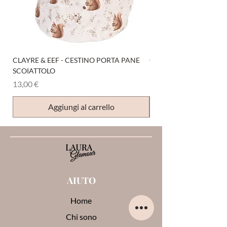
CLAYRE & EEF - CESTINO PORTA PANE
CLAYRE & EEF - PRESI
SCOIATTOLO
Prezzo
6,00 €
Prezzo
13,00 €
Aggiungi al carrello
AIUTO
Home
Chi sono