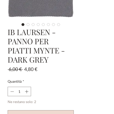
IB LAURSEN -
PANNO PER
PIATTI MYNTE -
DARK GREY
Prezzo
Prezzo
 6,00 € 
4,80 €
regolare
scontato
Quantità
*
Ne restano solo: 2