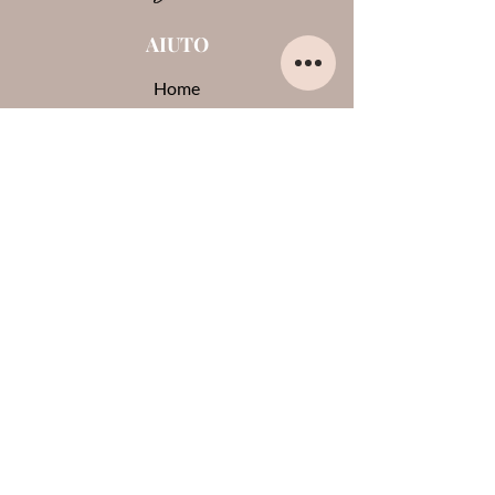
AIUTO
Home
Chi sono
Contatti
Opinioni su di me
Termini e condizioni
Pagamenti e spedizioni
Privacy Policy
Cookie
CONTATTI
0444-861409
lauraglamournoventa@gmail.com