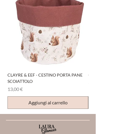
CLAYRE & EEF - CESTINO PORTA PANE
CLAYRE & EEF - PRESI
SCOIATTOLO
Prezzo
6,00 €
Prezzo
13,00 €
Aggiungi al carrello