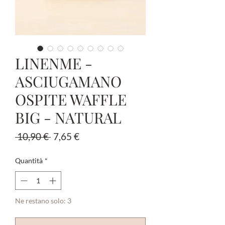
LINENME -
ASCIUGAMANO
OSPITE WAFFLE
BIG - NATURAL
Prezzo
Prezzo
 10,90 € 
7,65 €
regolare
scontato
Quantità
*
Ne restano solo: 3