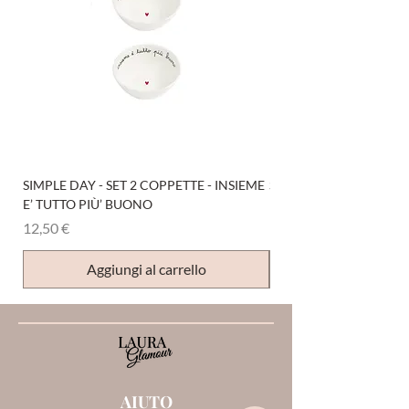
SIMPLE DAY - SET 2 COPPETTE - INSIEME
SIMPLE DAY - SET 4 COP
E’ TUTTO PIÙ’ BUONO
Prezzo
12,50 €
Prezzo
12,50 €
Aggiungi al carrello
AIUTO