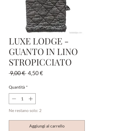
LUXE LODGE -
GUANTO IN LINO
STROPICCIATO
Prezzo
Prezzo
 9,00 € 
4,50 €
regolare
scontato
Quantità
*
Ne restano solo: 2
Aggiungi al carrello