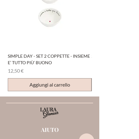
SIMPLE DAY - SET 2 COPPETTE - INSIEME
SIMPLE DAY - SET 4 COP
E’ TUTTO PIÙ’ BUONO
Prezzo
12,50 €
Prezzo
12,50 €
Aggiungi al carrello
AIUTO