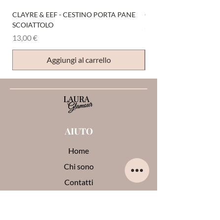
CLAYRE & EEF - CESTINO PORTA PANE
CLAYRE & EEF - PRESI
SCOIATTOLO
Prezzo
6,00 €
Prezzo
13,00 €
Aggiungi al carrello
AIUTO
Home
Chi sono
Contatti
Opinioni su di me
Termini e condizioni