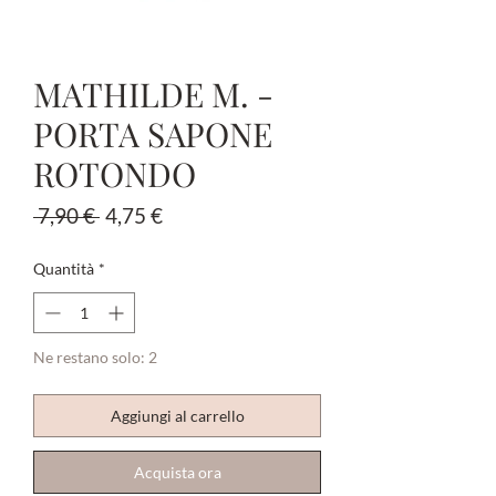
MATHILDE M. -
PORTA SAPONE
ROTONDO
Prezzo
Prezzo
 7,90 € 
4,75 €
regolare
scontato
Quantità
*
Ne restano solo: 2
Aggiungi al carrello
Acquista ora