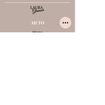
AIUTO
Home
Chi sono
Contatti
Opinioni su di me
Termini e condizioni
Pagamenti e spedizioni
Privacy Policy
Cookie
CONTATTI