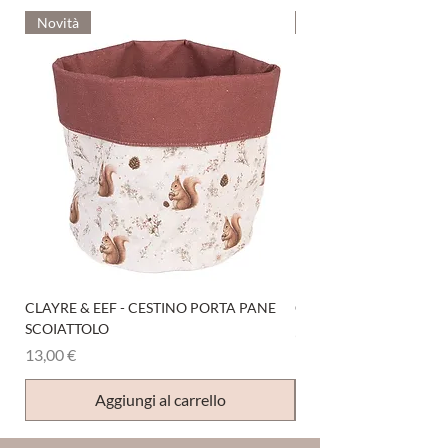
Novità
Novità
CLAYRE & EEF - CESTINO PORTA PANE
CLAYRE & EEF - PRESI
SCOIATTOLO
Prezzo
6,00 €
Prezzo
13,00 €
Aggiungi al carrello