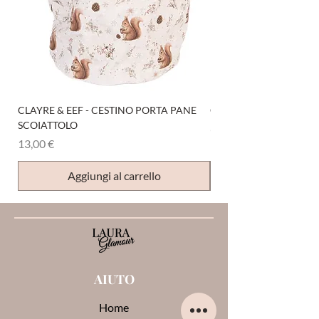
CLAYRE & EEF - CESTINO PORTA PANE
CLAYRE & EEF - PRESI
SCOIATTOLO
Prezzo
6,00 €
Prezzo
13,00 €
Aggiungi al carrello
AIUTO
Home