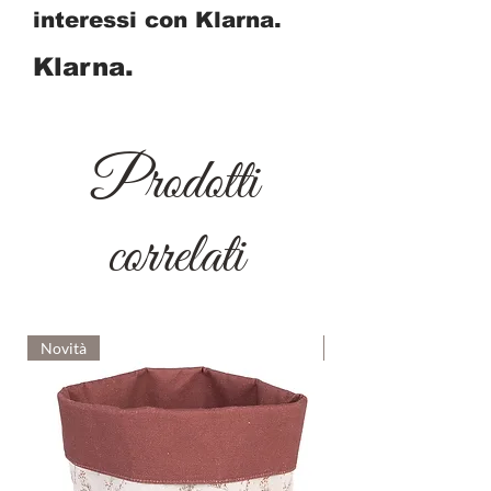
interessi con Klarna.
Klarna.
Prodotti
correlati
Novità
Novità