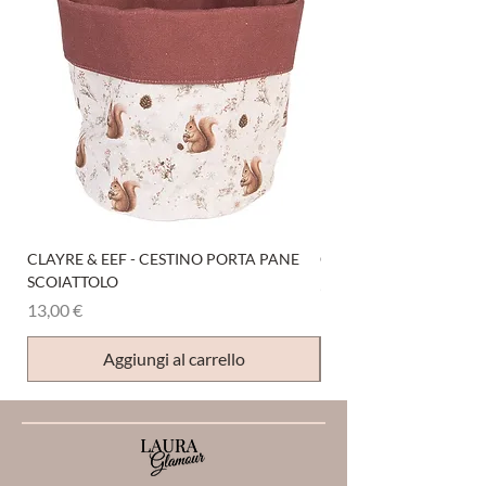
CLAYRE & EEF - CESTINO PORTA PANE
CLAYRE & EEF - PRESI
SCOIATTOLO
Prezzo
6,00 €
Prezzo
13,00 €
Aggiungi al carrello