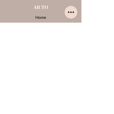
AIUTO
Home
Chi sono
Contatti
Opinioni su di me
Termini e condizioni
Pagamenti e spedizioni
Privacy Policy
Cookie
CONTATTI
0444-861409
lauraglamournoventa@gmail.com
Lun: 15:30 - 19:30