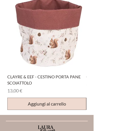
CLAYRE & EEF - CESTINO PORTA PANE
CLAYRE & EEF - PRESI
SCOIATTOLO
Prezzo
6,00 €
Prezzo
13,00 €
Aggiungi al carrello