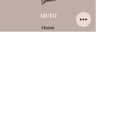
AIUTO
Home
Chi sono
Contatti
Opinioni su di me
Termini e condizioni
Pagamenti e spedizioni
Privacy Policy
Cookie
CONTATTI
0444-861409
lauraglamournoventa@gmail.com