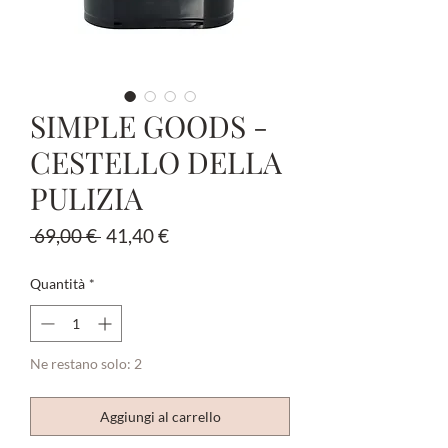
SIMPLE GOODS -
CESTELLO DELLA
PULIZIA
Prezzo
Prezzo
 69,00 € 
41,40 €
regolare
scontato
Quantità
*
Ne restano solo: 2
Aggiungi al carrello