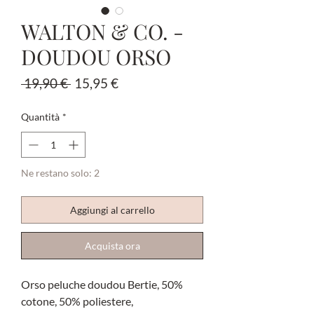
WALTON & CO. -
DOUDOU ORSO
Prezzo
Prezzo
 19,90 € 
15,95 €
regolare
scontato
Quantità
*
Ne restano solo: 2
Aggiungi al carrello
Acquista ora
Orso peluche doudou Bertie, 50%
cotone, 50% poliestere,