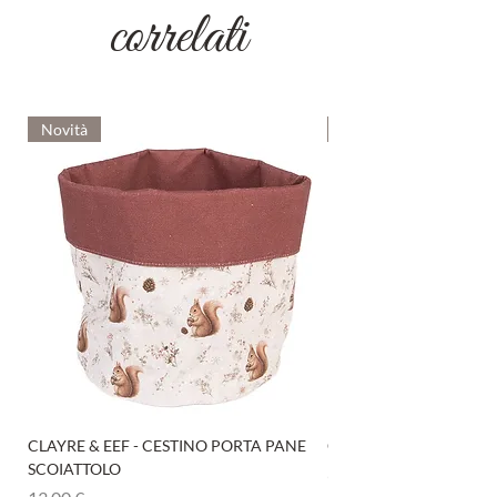
correlati
Novità
Novità
CLAYRE & EEF - CESTINO PORTA PANE
CLAYRE & EEF - PRESI
SCOIATTOLO
Prezzo
6,00 €
Prezzo