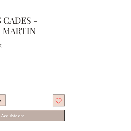
 CADES -
 MARTIN
Prezzo
€
e
scontato
o
Acquista ora