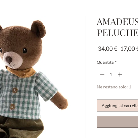
AMADEUS
PELUCHE
Prezzo
 34,00 € 
17,00 
regolar
Quantità
*
Ne restano solo: 1
Aggiungi al carrell