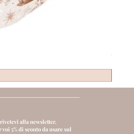
CLAYRE & 
Prezzo
6,00 €
rivetevi alla newsletter.
 voi 5% di sconto da usare sul