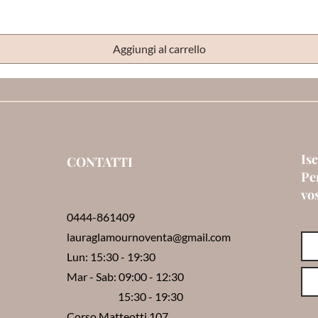
Aggiungi al carrello
Isc
CONTATTI
Per
vo
0444-861409
lauraglamournoventa@gmail.com
Lun: 15:30 - 19:30
Mar - Sab: 09:00 - 12:30
15:30 - 19:30
Corso Matteotti,107