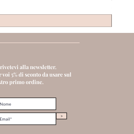
Prezzo
6,00 €
rivetevi alla newsletter.
 voi 5% di sconto da usare sul
stro primo ordine.
>