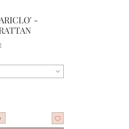
RICLO' -
 RATTAN
Prezzo
€
e
scontato
o