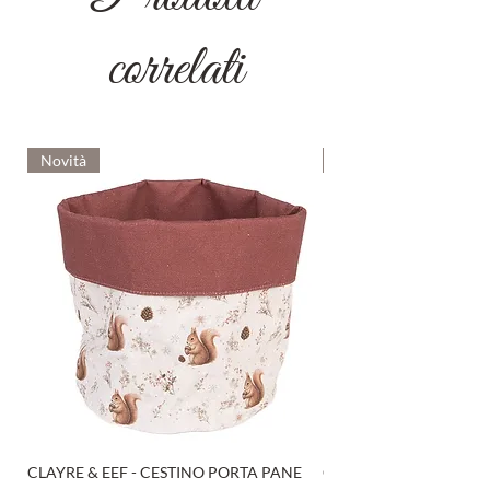
correlati
Novità
Novità
CLAYRE & EEF - CESTINO PORTA PANE
CLAYRE & EEF - PRESI