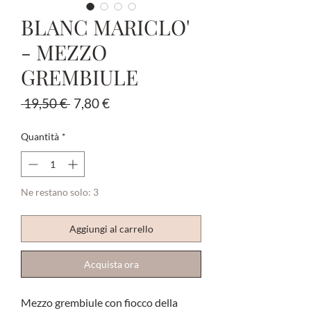
BLANC MARICLO'
- MEZZO
GREMBIULE
Prezzo
Prezzo
 19,50 € 
7,80 €
regolare
scontato
Quantità
*
Ne restano solo: 3
Aggiungi al carrello
Acquista ora
Mezzo grembiule con fiocco della