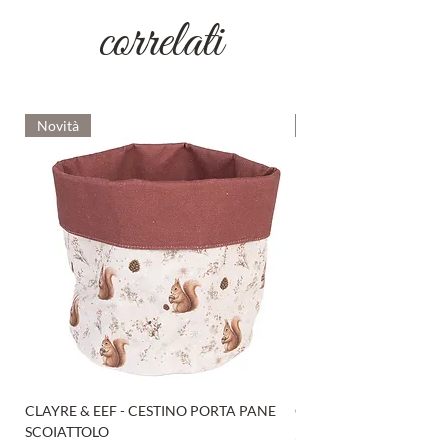
correlati
Novità
Novità
CLAYRE & EEF - CESTINO PORTA PANE
CLAYRE & EEF - PRESI
SCOIATTOLO
Prezzo
6,00 €