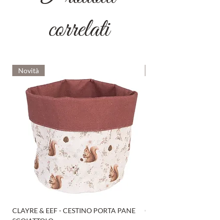
correlati
Novità
Novità
CLAYRE & EEF - CESTINO PORTA PANE
CLAYRE & EEF - PRESI