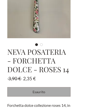
NEVA POSATERIA
- FORCHETTA
DOLCE - ROSES 14
Prezzo
Prezzo
 3,90 € 
2,35 €
regolare
scontato
Esaurito
Forchetta dolce collezione roses 14, in