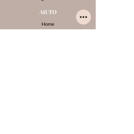
AIUTO
Home
Chi sono
Contatti
Opinioni su di me
Termini e condizioni
Pagamenti e spedizioni
Privacy Policy
Cookie
CONTATTI
0444-861409
lauraglamournoventa@gmail.com