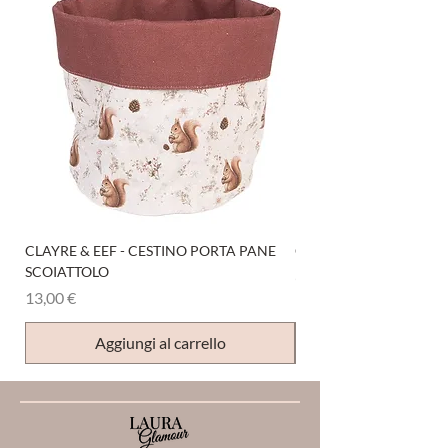
CLAYRE & EEF - CESTINO PORTA PANE
CLAYRE & EEF - PRESI
SCOIATTOLO
Prezzo
6,00 €
Prezzo
13,00 €
Aggiungi al carrello