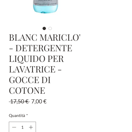
BLANC MARICLO'
- DETERGENTE
LIQUIDO PER
LAVATRICE -
GOCCE DI
COTONE
Prezzo
Prezzo
 17,50 € 
7,00 €
regolare
scontato
Quantità
*