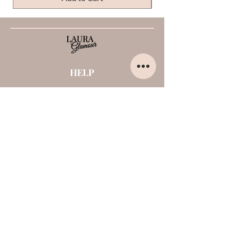
HELP
Home
About us
Contacts
Opinions about me
Terms and conditions
Payments and shipments
Privacy Policy
Cookies